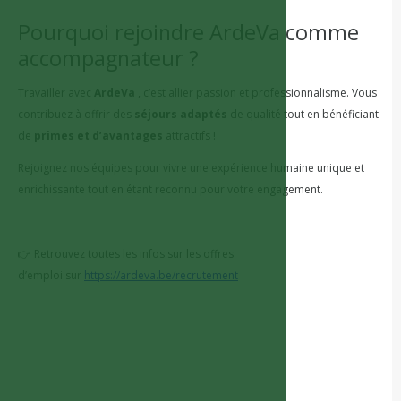
Pourquoi rejoindre ArdeVa comme
accompagnateur ?
Travailler avec
ArdeVa
, c’est allier passion et professionnalisme. Vous
contribuez à offrir des
séjours adaptés
de qualité tout en bénéficiant
de
primes et d’avantages
attractifs !
Rejoignez nos équipes pour vivre une expérience humaine unique et
enrichissante tout en étant reconnu pour votre engagement.
👉 Retrouvez toutes les infos sur les offres
d’emploi sur
https://ardeva.be/recrutement