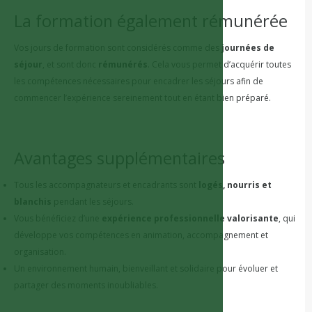
La formation également rémunérée
Vos jours de formation sont considérés comme des
journées de
séjour
, et sont donc
rémunérés
. Cela vous permet d’acquérir toutes
les compétences nécessaires pour encadrer les séjours afin de
commencer l’expérience sereinement tout en étant bien préparé.
Avantages supplémentaires
Tous les accompagnateurs et encadrants sont
logés, nourris et
blanchis
pendant les séjours.
Vous bénéficiez d’une
expérience professionnelle valorisante
, qui
développe vos compétences en animation, accompagnement et
organisation.
Un environnement humain, bienveillant et solidaire pour évoluer et
partager des moments inoubliables.