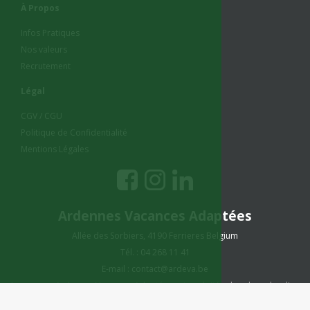
À Propos
Infos Pratiques
Nos valeurs
Recrutement
Légal
CGV / CGU
Politique de Confidentialité
Mentions Légales
Ardennes Vacances Adaptées
Allée des Sorbiers, 4190 Ferrieres Belgium
Tél. : 04 268 11 41
E-mail :
contact@ardeva.be
La marque Ardennes Vacances Adaptées est exploitée dans le cadre d'un
contrat de location-gérance