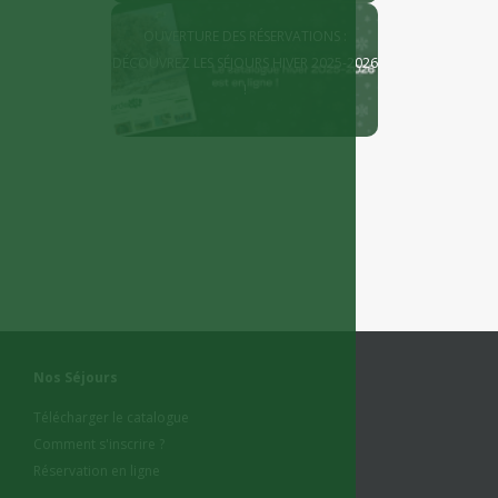
OUVERTURE DES RÉSERVATIONS :
DÉCOUVREZ LES SÉJOURS HIVER 2025-2026
!
Nos Séjours
Télécharger le catalogue
Comment s'inscrire ?
Réservation en ligne