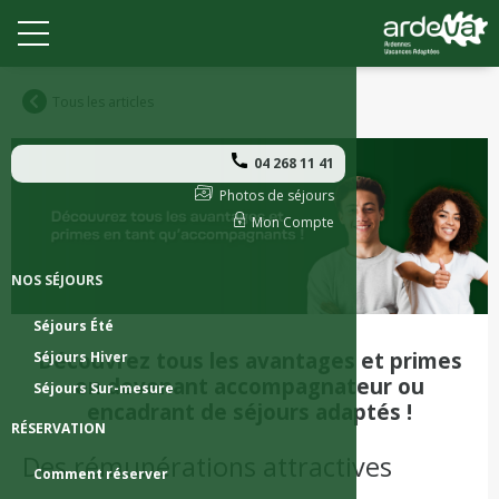
Tous les articles
04 268 11 41
Photos de séjours
Mon Compte
NOS SÉJOURS
Séjours Été
Découvrez tous les avantages et primes
Séjours Hiver
en devenant accompagnateur ou
Séjours Sur-mesure
encadrant de séjours adaptés !
RÉSERVATION
Des rémunérations attractives
Comment réserver