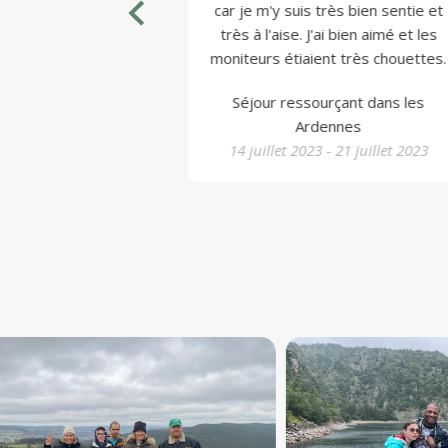
 adoré.
car je m'y suis très bien sentie et
très à l'aise. J'ai bien aimé et les
moniteurs étiaient très chouettes.
ée de la Semois
Séjour ressourçant dans les
12 juillet 2024
Ardennes
14 juillet 2023 - 21 juillet 2023