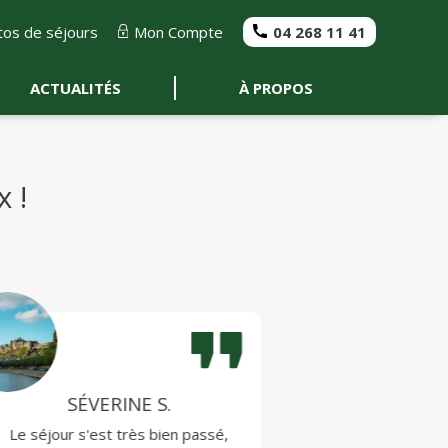
os de séjours
Mon Compte
04 268 11 41
ACTUALITÉS
À PROPOS
 !
SÉVERINE S.
FRAN
Le séjour s'est très bien passé,
J'aimerais reto