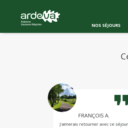
NOS SÉJOURS
C
E S.
FRANÇOIS A.
ès bien passé,
J'aimerais retourner avec ce séjou