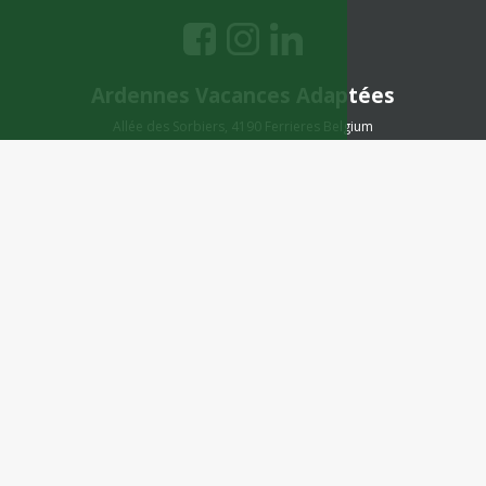
Ardennes Vacances Adaptées
Allée des Sorbiers, 4190 Ferrieres Belgium
Tél. : 04 268 11 41
E-mail :
contact@ardeva.be
La marque Ardennes Vacances Adaptées est exploitée dans le cadre d'un
contrat de location-gérance
par Voyages Adaptés, opérateur agréé de vacances adaptées.
(c) 2024-2026