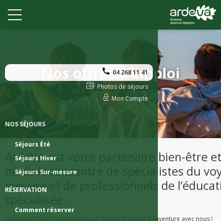
Nos offres d’emploi
04 268 11 41
Photos de séjours
Mon Compte
NOS SÉJOURS
Séjours Été
ArdeVA est votre partenaire bien-être et
Séjours Hiver
né de la rencontre de spécialistes du vo
Séjours Sur-mesure
mesure et de professionnels de l’éducat
RÉSERVATION
spécialisée.
Comment réserver
Consultez nos offres d’emploi par métier et partez à l’aventure avec nous !