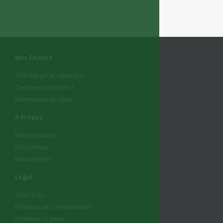
Nos Séjours
Télécharger le catalogue
Comment s'inscrire ?
Réservation en ligne
À Propos
Infos Pratiques
Nos valeurs
Recrutement
Légal
CGV / CGU
Politique de Confidentialité
Mentions Légales