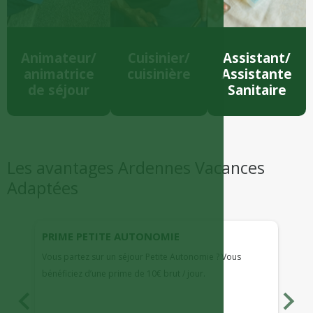
Animateur/
Cuisinier/
Assistant/
animatrice
cuisinière
Assistante
de séjour
Sanitaire
Les avantages Ardennes Vacances
Adaptées
PRIME PETITE AUTONOMIE
Vous partez sur un séjour Petite Autonomie ? Vous
bénéficiez d’une prime de 10€ brut / jour.