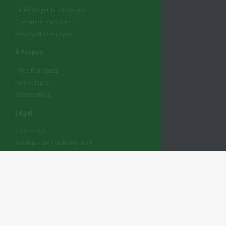
Télécharger le catalogue
Comment s'inscrire ?
Réservation en ligne
À Propos
Infos Pratiques
Nos valeurs
Recrutement
Légal
CGV / CGU
Politique de Confidentialité
Mentions Légales
Ardennes Vacances Adaptées
Allée des Sorbiers, 4190 Ferrieres Belgium