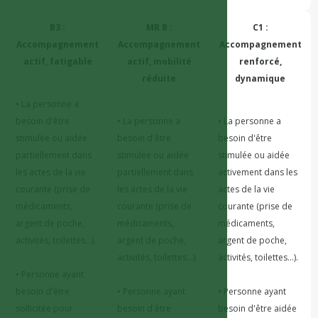
B3 :
MR B :
C1 :
Accompagnement
Accompagnement
Accompagnement
actif, fatigable
actif, mobilité
renforcé,
réduite
dynamique
• La personne a 
besoin d'être 
• La personne a 
• La personne a 
stimulée ou aidée 
besoin d'être 
besoin d'être 
partiellement dans 
stimulée ou aidée 
stimulée ou aidée 
les actes de la vie 
partiellement dans 
activement dans les 
courante (prise de 
les actes de la vie 
actes de la vie 
médicaments, 
courante (prise de 
courante (prise de 
argent de poche, 
médicaments, 
médicaments, 
activités, toilettes...).

argent de poche, 
argent de poche, 
activités, toilettes...).

activités, toilettes...).

• Personne ayant 
besoin d'être 
• Personne ayant 
• Personne ayant 
sollicitée pour 
besoin d'être 
besoin d'être aidée 