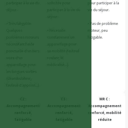
participer à la vie du 
sollicitée pour 
pour participer à la 
séjour.

participer à la vie du 
vie du séjour.

séjour.

• Très fatigable. 
• Pas de problème 
Quelques 
• Nécessite 
moteur, peu 
problèmes moteurs 
constamment un 
nécessitant l'aide 
appareillage pour 
ponctuelle d'un tiers 
sa mobilité (fauteuil 
voire d'un 
roulant, lit 
appareillage pour 
les longues sorties 
(déambulateur, 
C2 :
C3 :
MR C :
Accompagnement
Accompagnement
Accompagnement
renforcé,
renforcé,
renforcé, mobilité
fatigable
fatigable
réduite