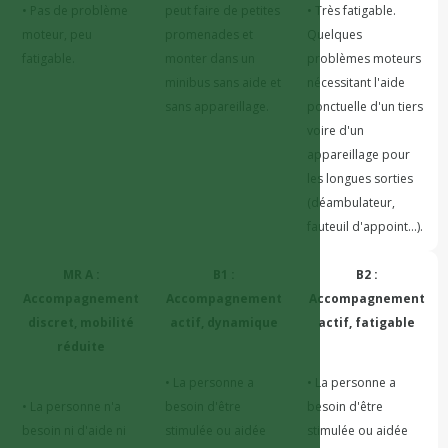
• Pas de problème 
peut faire de petites 
• Très fatigable. 
moteur, peu 
promenades et 
Quelques 
fatigable.
monter dans un 
problèmes moteurs 
minibus sans aide et 
nécessitant l'aide 
sans appareillage. 
ponctuelle d'un tiers 
voire d'un 
appareillage pour 
les longues sorties 
(déambulateur, 
fauteuil d'appoint...).
MR A :
B1 :
B2 :
Accompagnement
Accompagnement
Accompagnement
discret, mobilité
actif, dynamique
actif, fatigable
réduite
• La personne a 
• La personne a 
• La personne n'a 
besoin d'être 
besoin d'être 
besoin ni d'aide ni 
stimulée ou aidée 
stimulée ou aidée 