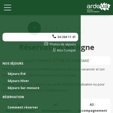
1
2
3
4
5
04 268 11 41
Réservation en ligne
Photos de séjours
Mon Compte
SÉLECTIONNEZ VOTRE AUTONOMIE
NOS SÉJOURS
Notre grille d'autonomie est définie selon le rythme du vacancier et son
Séjours Été
besoin d'accompagnement dans la vie quotidienne.
Séjours Hiver
N'hésitez pas à nous contacter en cas de difficulté d'évaluation ou pour
Séjours Sur-mesure
toute demande de précision complémentaire.
RÉSERVATION
A1 :
A2 :
A3 :
Comment réserver
Accompagnement
Accompagnement
Accompagnement