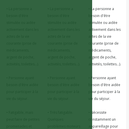
• La personne a 
• La personne a 
• La personne a 
besoin d'être 
besoin d'être 
besoin d'être 
stimulée ou aidée 
stimulée ou aidée 
stimulée ou aidée 
activement dans les 
activement dans les 
activement dans les 
actes de la vie 
actes de la vie 
actes de la vie 
courante (prise de 
courante (prise de 
courante (prise de 
médicaments, 
médicaments, 
médicaments, 
argent de poche, 
argent de poche, 
argent de poche, 
activités, toilettes...).

activités, toilettes...).

activités, toilettes...).

• Personne ayant 
• Personne ayant 
• Personne ayant 
besoin d'être aidée 
besoin d'être aidée 
besoin d'être aidée 
pour participer à la 
pour participer à la 
pour participer à la 
vie du séjour.

vie du séjour.

vie du séjour.

• Fatigable, mais 
• Très fatigable. 
• Nécessite 
peut faire de petites 
Quelques 
constamment un 
promenades et 
problèmes moteurs 
appareillage pour 