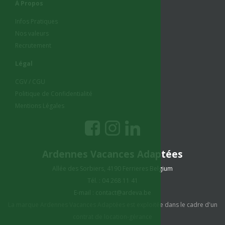
À Propos
Infos Pratiques
Nos valeurs
Recrutement
Légal
CGV / CGU
Politique de Confidentialité
Mentions Légales
Ardennes Vacances Adaptées
Allée des Sorbiers, 4190 Ferrieres Belgium
Tél. : 04 268 11 41
E-mail :
contact@ardeva.be
La marque Ardennes Vacances Adaptées est exploitée dans le cadre d'un
contrat de location-gérance