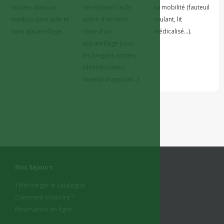
monter dans un 
nécessitant l'aide 
sa mobilité (fauteuil 
minibus sans aide et 
active d'un tiers 
roulant, lit 
voire d'un 
appareillage pour 
les longues sorties 
(déambulateur, 
Nos Séjours
Télécharger le catalogue
Comment s'inscrire ?
Réservation en ligne