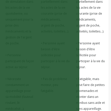
de stimulation dans 
partiellement dans 
partiellement dans 
les actes de la vie 
les actes de la vie 
les actes de la vie 
quotidienne, ou 
courante (prise de 
courante (prise de 
uniquement pour la 
médicaments, 
médicaments, 
prise des 
argent de poche, 
argent de poche, 
médicaments et la 
activités, toilettes...).

activités, toilettes...).

gestion de l'argent 
de poche.

• Personne ayant 
• Personne ayant 
besoin d'être 
besoin d'être 
• Personne 
sollicitée pour 
sollicitée pour 
participant de façon 
participer à la vie du 
participer à la vie du 
active au séjour.

séjour.

séjour.

• Nécessite 
• Pas de problème 
• Fatigable, mais 
constamment un 
moteur, peu 
peut faire de petites 
appareillage pour 
fatigable.
promenades et 
sa mobilité (fauteuil 
monter dans un 
roulant, lit 
minibus sans aide et 
médicalisé...).
sans appareillage.