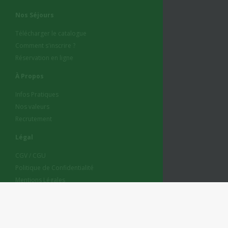
Nos Séjours
Télécharger le catalogue
Comment s'inscrire ?
Réservation en ligne
À Propos
Infos Pratiques
Nos valeurs
Recrutement
Légal
CGV / CGU
Politique de Confidentialité
Mentions Légales