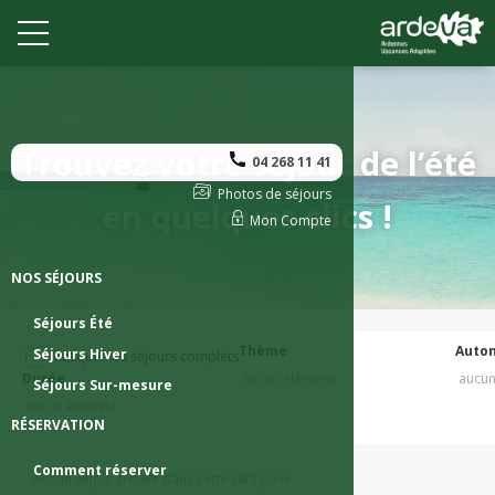
Trouvez votre séjour de l’été
04 268 11 41
Photos de séjours
en quelques clics !
Mon Compte
NOS SÉJOURS
Séjours Été
Thème
Auto
Séjours Hiver
Masquer les séjours complets
Durée
aucun élément
aucun
Séjours Sur-mesure
aucun élément
RÉSERVATION
Comment réserver
Aucun séjour trouvé dans cette catégorie.